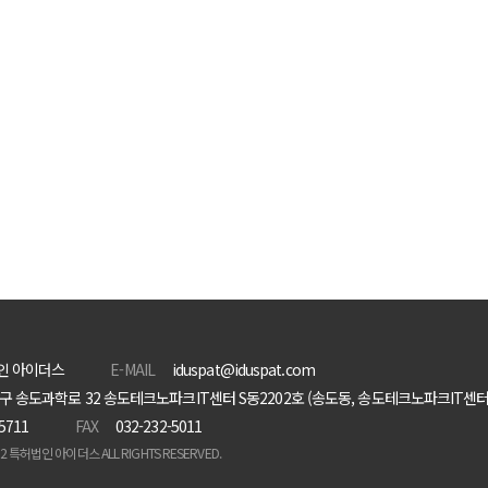
인 아이더스
E-MAIL
iduspat@iduspat.com
구 송도과학로 32 송도테크노파크IT센터 S동2202호 (송도동, 송도테크노파크IT센터
-5711
FAX
032-232-5011
22 특허법인 아이더스 ALL RIGHTS RESERVED.