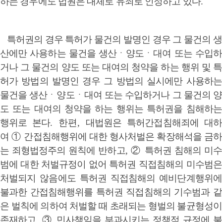
하는 경우에도 법원은 대체로 유죄로 인정하고 있다
.
특허권의 경우 특허가 물건의 발명인 경우 그 물건의 생
산에만 사용하는 물건을 생산
ㆍ
양도
ㆍ
대여 또는 수입하
거나 그 물건의 양도 또는 대여의 청약을 하는 행위 및 특
허가 방법의 발명인 경우 그 방법의 실시에만 사용하는
물건을 생산
ㆍ
양도
ㆍ
대여 또는 수입하거나 그 물건의 양
도 또는 대여의 청약을 하는 행위는 특허권을 침해하는
행위로 본다
.
한편,
대법원은 특허간접침해죄에 대하
여
①
간접침해행위에 대한 형사처벌은 확장해석을 금
는 죄형법정주의 원칙에 반하고
,
②
특허권 침해의 미
범에 대한 처벌규정이 없어 특허권 직접침해의 미수범은
처벌되지 않음에도 특허권 직접침해의 예비단계행위에
불과한 간접침해행위를 특허권 직접침해의 기수범과 같
은 벌칙에 의하여 처벌할 때 초래되는 형벌의 불균형성이
존재하고
,
③
민사책임을 부과시키는 정책적 규정에 불