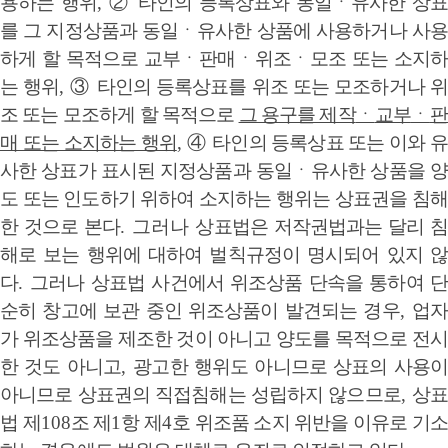
용하는 행위
,
②
타인의 등록상표와 동일
ㆍ
유사한 상표
를 그 지정상품과 동일
ㆍ
유사한 상품에 사용하거나 사용
하게 할 목적으로 교부
ㆍ
판매
ㆍ
위조
ㆍ
모조 또는 소지하
는 행위
,
③
타인의 등록상표를 위조 또는 모조하거나 위
조 또는 모조하게 할 목적으로
그 용구를 제작
ㆍ
교부
ㆍ
판
매 또는 소지하는 행위
,
④
타인의 등록상표 또는 이와 
사한 상표가 표시된 지정상품과 동일
ㆍ
유사한 상품을 양
도 또는 인도하기 위하여 소지하는 행위
는 상표권을 침해
한 것으로 본다
. 그러나
상표법은 저작권법과는 달리 침
해로 보는 행위에 대하여 벌칙규정이 명시되어 있지 않
다
.
그러나 상표법 사건에서 위조상품 단속을 통하여 단
순히 창고에 보관 중인 위조상품이 발견되는 경우
,
업자
가 위조상품을 제조한 것이 아니고 양도를 목적으로 전시
한 것도 아니고
,
광고한 행위도 아니므로 상표의 사용이
아니므로 상표권의 직접침해는 성립하지 않으므로
,
상
법 제
108
조 제
1
항 제
4
호 위조품 소지 위반을 이유로 기소