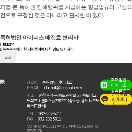
과할 뿐 특허권 침해행위를 처벌하는 형벌법규의 구성요
건으로 규정한 것은 아니라고 판시한 바 있다.
특허법인 아이더스 배진효 변리사
BM발명
복수주체에 의한 침해행위에 대한 검토-민사사건
목록
특허법인
상호명
특허법인 아이더스
아이더스
E-MAIL
iduspat@iduspat.com
공식블로그
@특허법
주소
인천 연수구 송도과학로 32 송도테크
인아이더
노파크IT센터 S동2202호 (송도동, 송도테크노
스
파크IT센터)
TEL
032-202-5711
FAX
032-232-5011
COPYRIGHT(C) 2022 특허법인 아이더스 ALL RIGHTS
RESERVED.